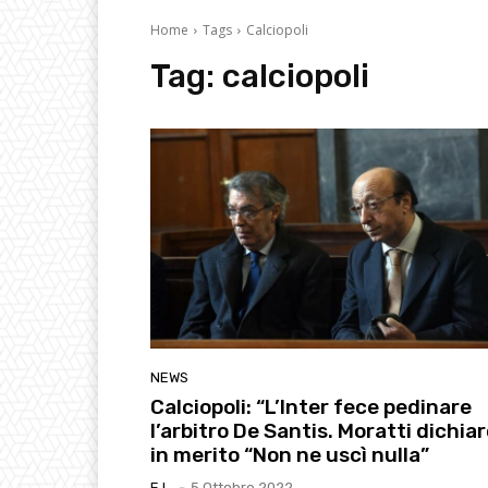
Home
Tags
Calciopoli
Tag:
calciopoli
NEWS
Calciopoli: “L’Inter fece pedinare
l’arbitro De Santis. Moratti dichia
in merito “Non ne uscì nulla”
E.l.
-
5 Ottobre 2022