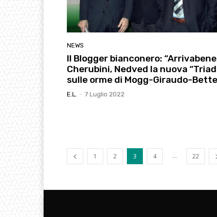
NEWS
Il Blogger bianconero: “Arrivabene
Cherubini, Nedved la nuova “Triad
sulle orme di Mogg-Giraudo-Bett
E.l.
-
7 Luglio 2022
...
1
2
3
4
22