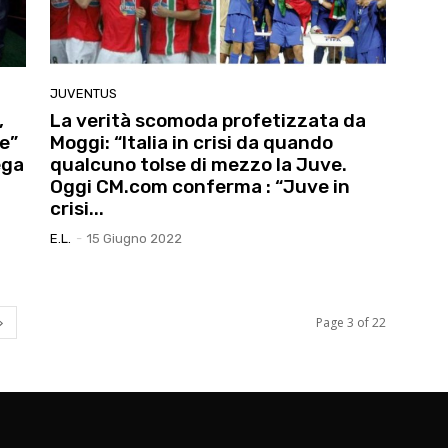
JUVENTUS
,
La verità scomoda profetizzata da
e”
Moggi: “Italia in crisi da quando
ega
qualcuno tolse di mezzo la Juve.
Oggi CM.com conferma : “Juve in
crisi...
E.l.
-
15 Giugno 2022
Page 3 of 22