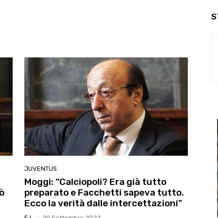
S
JUVENTUS
Moggi: “Calciopoli? Era già tutto
rò
preparato e Facchetti sapeva tutto.
Ecco la verità dalle intercettazioni”
E.l.
-
29 Settembre 2022