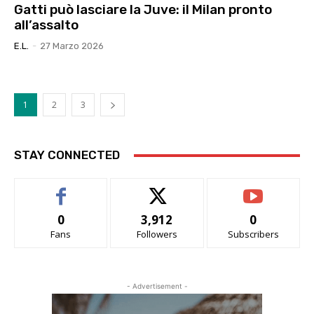
Gatti può lasciare la Juve: il Milan pronto
all’assalto
E.l.
-
27 Marzo 2026
1
2
3
STAY CONNECTED
0
3,912
0
Fans
Followers
Subscribers
- Advertisement -