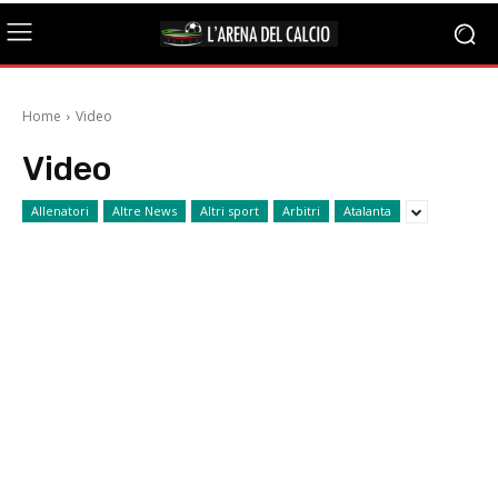
Home
Video
Video
Allenatori
Altre News
Altri sport
Arbitri
Atalanta