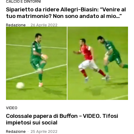
CALCIO E DINTORNI
Siparietto da ridere Allegri-Biasin: “Venire al
tuo matrimonio? Non sono andato al mio…”
Redazione
-
26 Aprile 2022
VIDEO
Colossale papera di Buffon – VIDEO. Tifosi
impietosi sui social
Redazione
-
25 Aprile 2022