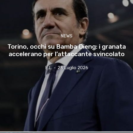
NEWS
Torino, occhi su Bamba Dieng: i granata
accelerano per l’attaccante svincolato
E.l.
-
23 Luglio 2026