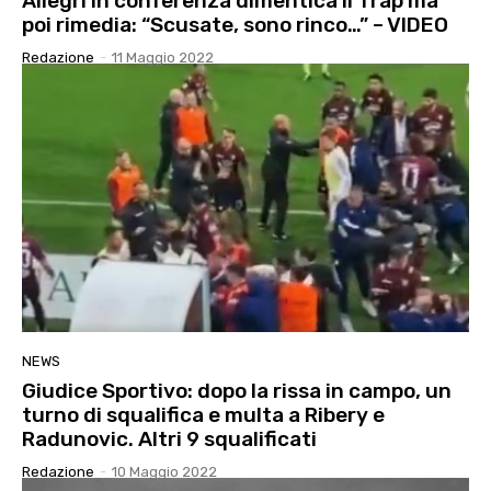
Allegri in conferenza dimentica il Trap ma
poi rimedia: “Scusate, sono rinco…” – VIDEO
Redazione
-
11 Maggio 2022
NEWS
Giudice Sportivo: dopo la rissa in campo, un
turno di squalifica e multa a Ribery e
Radunovic. Altri 9 squalificati
Redazione
-
10 Maggio 2022