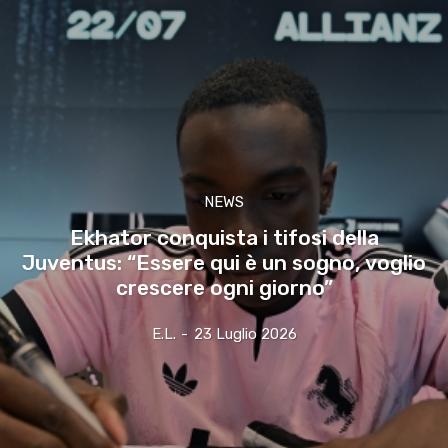
NEWS
Ekhator conquista i tifosi della
Juventus: “Essere qui è un sogno, voglio
crescere ogni giorno”
E.l.
-
23 Luglio 2026