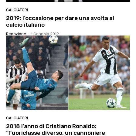
CALCIATORI
2019: l’occasione per dare una svolta al
calcio italiano
Redazione
-
1 Gennaio 2019
CALCIATORI
2018 l’anno di Cristiano Ronaldo:
“Fuoriclasse diverso, un cannoniere