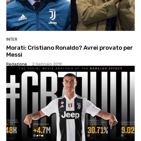
INTER
Morati: Cristiano Ronaldo? Avrei provato per
Messi
Redazione
-
2 Gennaio 2019