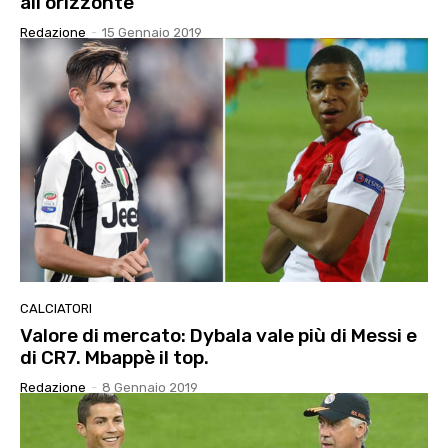
all’orizzonte
Redazione
-
15 Gennaio 2019
CALCIATORI
Valore di mercato: Dybala vale più di Messi e
di CR7. Mbappè il top.
Redazione
-
8 Gennaio 2019