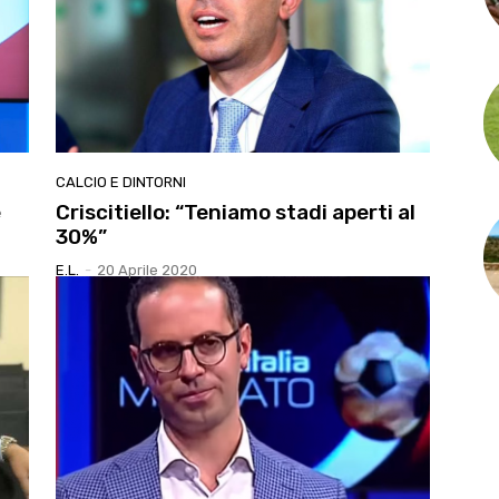
CALCIO E DINTORNI
e
Criscitiello: “Teniamo stadi aperti al
30%”
E.l.
-
20 Aprile 2020