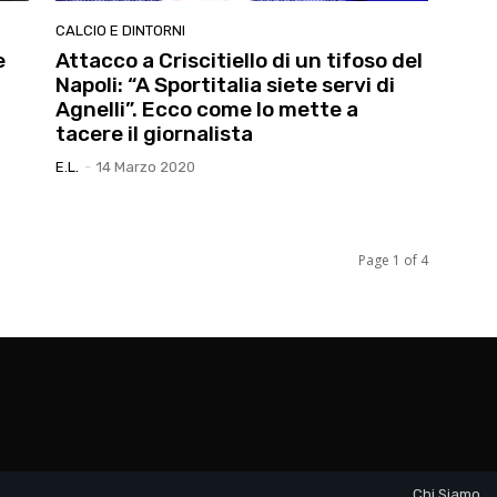
CALCIO E DINTORNI
e
Attacco a Criscitiello di un tifoso del
Napoli: “A Sportitalia siete servi di
Agnelli”. Ecco come lo mette a
tacere il giornalista
E.l.
-
14 Marzo 2020
Page 1 of 4
Chi Siamo