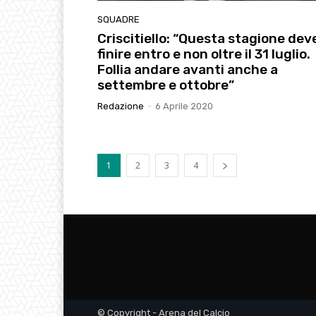
SQUADRE
Criscitiello: “Questa stagione dev
finire entro e non oltre il 31 luglio.
Follia andare avanti anche a
settembre e ottobre”
Redazione
-
6 Aprile 2020
1
2
3
4
© Copyright - Arena del Calcio