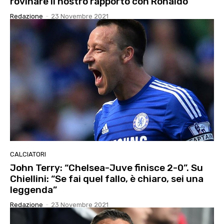
rovinare il nostro rapporto con Ronaldo”
Redazione
-
23 Novembre 2021
CALCIATORI
John Terry: “Chelsea-Juve finisce 2-0”. Su
Chiellini: “Se fai quel fallo, è chiaro, sei una
leggenda”
Redazione
-
23 Novembre 2021