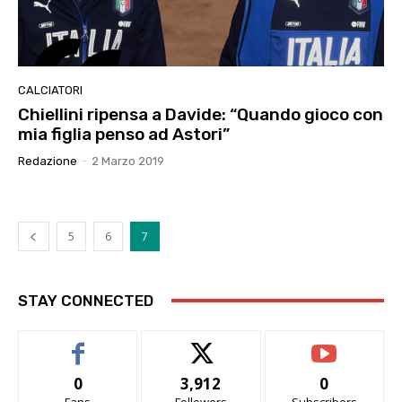
CALCIATORI
Chiellini ripensa a Davide: “Quando gioco con
mia figlia penso ad Astori”
Redazione
-
2 Marzo 2019
5
6
7
STAY CONNECTED
0
3,912
0
Fans
Followers
Subscribers