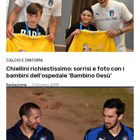
CALCIO E DINTORNI
Chiellini richiestissimo: sorrisi e foto con i
bambini dell’ospedale ‘Bambino Gesù’
Redazione
-
3 Giugno 2019