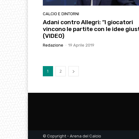
CALCIO E DINTORNI
Adani contro Allegri: “I giocatori
vincono le partite con le idee gius
(VIDEO)
Redazione
-
19 Aprile 2019
1
2
© Copyright - Arena del Calcio