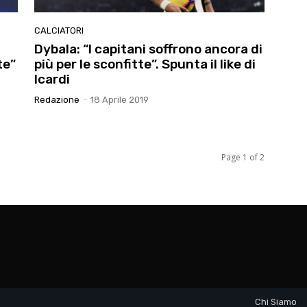
CALCIATORI
Dybala: “I capitani soffrono ancora di
te”
più per le sconfitte”. Spunta il like di
Icardi
Redazione
-
18 Aprile 2019
Page 1 of 2
Chi Siamo