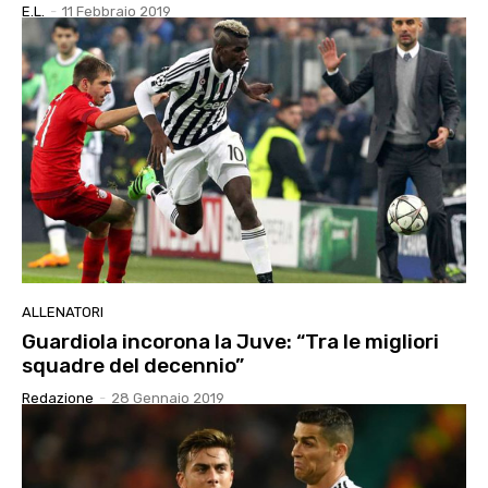
E.l.
-
11 Febbraio 2019
ALLENATORI
Guardiola incorona la Juve: “Tra le migliori
squadre del decennio”
Redazione
-
28 Gennaio 2019