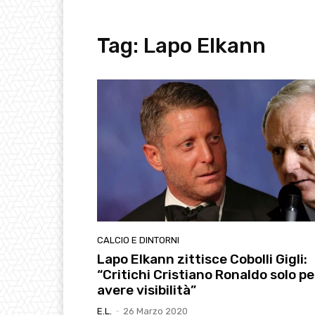
Tag:
Lapo Elkann
CALCIO E DINTORNI
Lapo Elkann zittisce Cobolli Gigli:
“Critichi Cristiano Ronaldo solo pe
avere visibilità”
E.l.
-
26 Marzo 2020