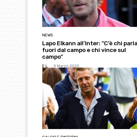
NEWS
Lapo Elkann all’Inter: “C’è chi parl
fuori dal campo e chi vince sul
campo”
E.l.
-
9 Marzo 2020