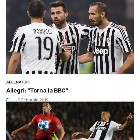
ALLENATORI
Allegri: “Torna la BBC”
E.l.
-
9 Febbraio 2019