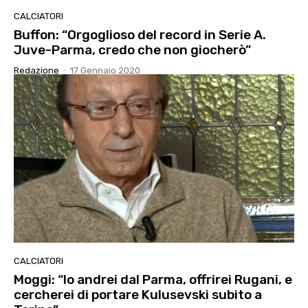
CALCIATORI
Buffon: “Orgoglioso del record in Serie A.
Juve-Parma, credo che non giocherò”
Redazione
-
17 Gennaio 2020
CALCIATORI
Moggi: “Io andrei dal Parma, offrirei Rugani, e
cercherei di portare Kulusevski subito a