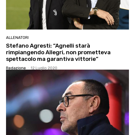
ALLENATORI
Stefano Agresti: “Agnelli starà
rimpiangendo Allegri, non prometteva
spettacolo ma garantiva vittorie”
Redazione
-
12 Luglio 2020