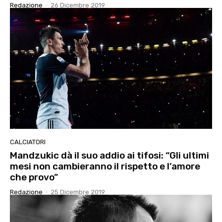
Redazione
-
26 Dicembre 2019
CALCIATORI
Mandzukic dà il suo addio ai tifosi: “Gli ultimi
mesi non cambieranno il rispetto e l’amore
che provo”
Redazione
-
25 Dicembre 2019