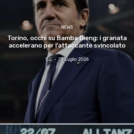
NEWS
Torino, occhi su Bamba Dieng: i granata
accelerano per l’attaccante svincolato
E.l.
-
23 Luglio 2026