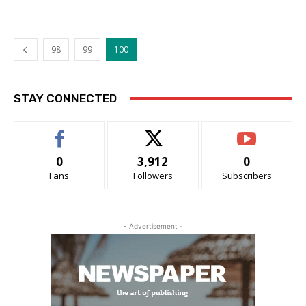
98
99
100
STAY CONNECTED
0
3,912
0
Fans
Followers
Subscribers
- Advertisement -