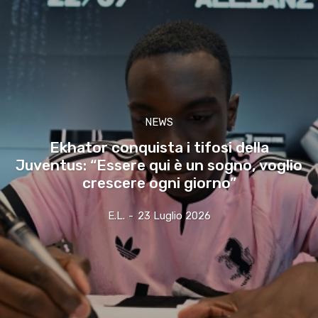
NEWS
Ekhator conquista i tifosi della
Juventus: “Essere qui è un sogno, voglio
crescere ogni giorno”
E.l.
-
23 Luglio 2026