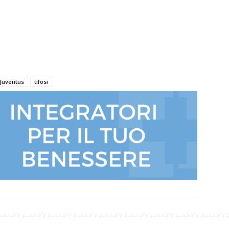
Juventus
tifosi