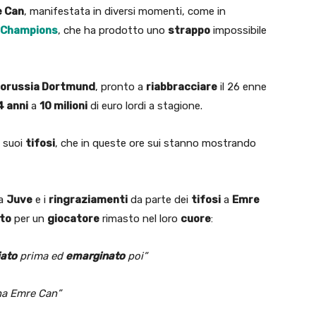
 Can
, manifestata in diversi momenti, come in
a Champions
, che ha prodotto uno
strappo
impossibile
orussia Dortmund
, pronto a
riabbracciare
il 26 enne
4 anni
a
10 milioni
di euro lordi a stagione.
i suoi
tifosi
, che in queste ore sui stanno mostrando
la
Juve
e i
ringraziamenti
da parte dei
tifosi
a
Emre
to
per un
giocatore
rimasto nel loro
cuore
:
ato
prima ed
emarginato
poi”
na Emre Can”