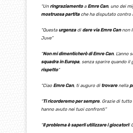
“Un
ringraziamento
a
Emre Can
, uno dei mi
mostruosa partita
che ha disputato contro l
“Questa
urgenza
di
dare via Emre Can
non l
Juve”
“
Non mi dimenticherò di Emre Can
. L’anno 
squadra in Europa
, senza sparire quando il 
rispetto
“
“Ciao
Emre Can
, ti auguro di
trovare
nella
p
“
Ti ricorderemo per sempre
. Grazie di tutto
hanno avuto nei tuoi confronti”
“
Il problema è saperli utilizzare i giocatori
! 