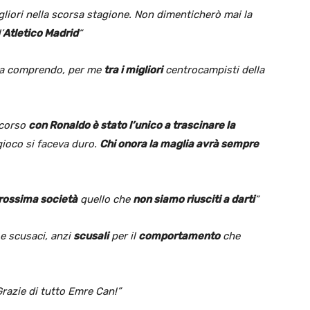
gliori nella scorsa stagione. Non dimenticherò mai la
’
Atletico Madrid
“
a comprendo, per me
tra i migliori
centrocampisti della
scorso
con Ronaldo è stato l’unico a trascinare la
gioco si faceva duro.
Chi onora la maglia avrà sempre
rossima società
quello che
non siamo riusciti a darti
“
 e scusaci, anzi
scusali
per il
comportamento
che
Grazie di tutto Emre Can!”