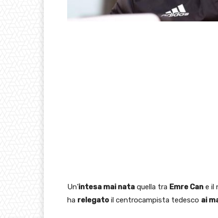
Un’
intesa mai nata
quella tra
Emre Can
e il
ha
relegato
il centrocampista tedesco
ai m