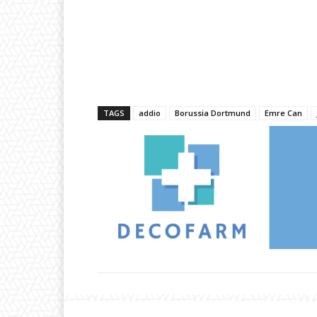
TAGS
addio
Borussia Dortmund
Emre Can