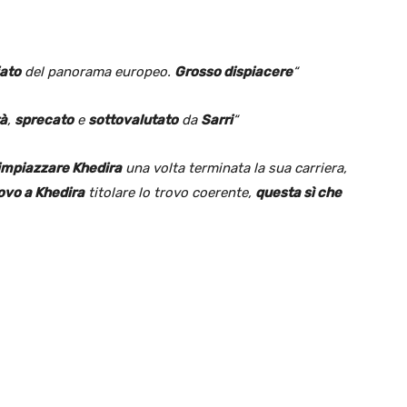
iato
del panorama europeo.
Grosso dispiacere
“
tà
,
sprecato
e
sottovalutato
da
Sarri
“
impiazzare Khedira
una volta terminata la sua carriera,
ovo a Khedira
titolare lo trovo coerente,
questa sì che