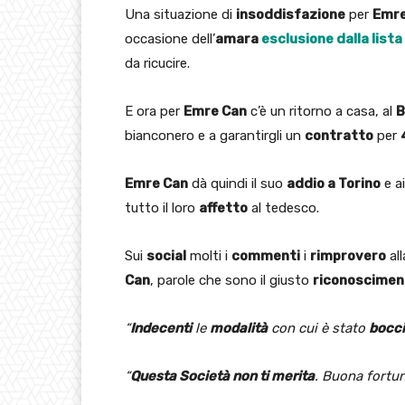
Una situazione di
insoddisfazione
per
Emre
occasione dell’
amara
esclusione dalla list
da ricucire.
E ora per
Emre Can
c’è un ritorno a casa, al
B
bianconero e a garantirgli un
contratto
per
Emre Can
dà quindi il suo
addio a Torino
e a
tutto il loro
affetto
al tedesco.
Sui
social
molti i
commenti
i
rimprovero
al
Can
, parole che sono il giusto
riconoscimen
“
Indecenti
le
modalità
con cui è stato
bocci
“
Questa Società non ti merita
. Buona fortu