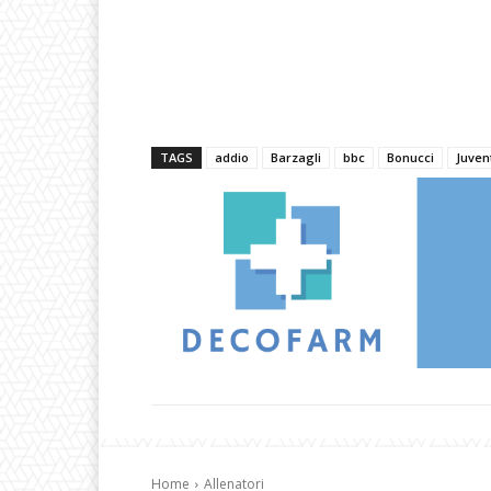
TAGS
addio
Barzagli
bbc
Bonucci
Juven