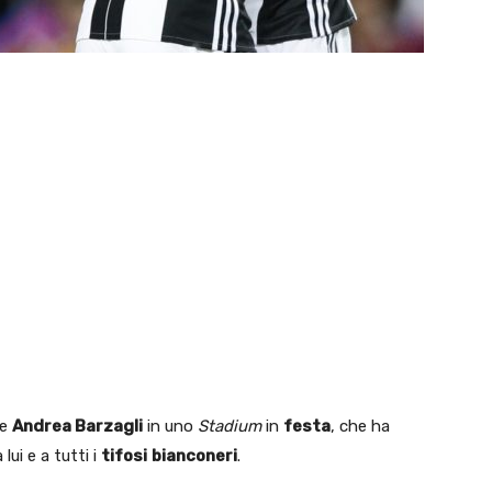
re
Andrea Barzagli
in uno
Stadium
in
festa
, che ha
 lui e a tutti i
tifosi
bianconeri
.