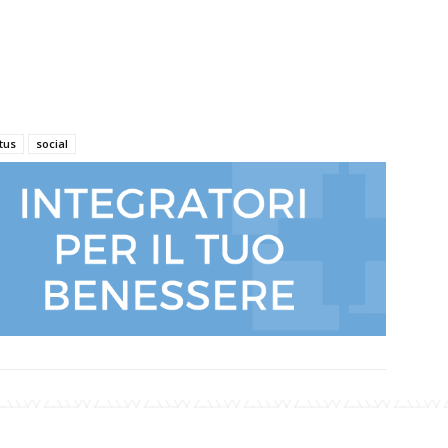
tus
social