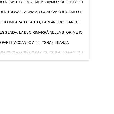
MO RESISTITO, INSIEME ABBIAMO SOFFERTO, CI
POI RITROVATI, ABBIAMO CONDIVISO IL CAMPO E
E HO IMPARATO TANTO, PARLANDOCI E ANCHE
EGGENDA. LA BBC RIMARRÀ NELLA STORIA E IO
 PARTE ACCANTO A TE. #GRAZIEBARZA
@BONUCCILEO19) ON
MAY 20, 2019 AT 5:00AM PDT