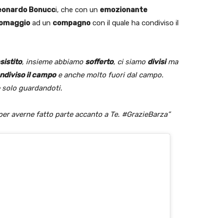
eonardo Bonucc
i, che con un
emozionante
omaggio
ad un
compagno
con il quale ha condiviso il
sistito
, insieme abbiamo
sofferto
, ci siamo
divisi
ma
ndiviso il campo
e anche molto fuori dal campo.
e solo guardandoti.
er averne fatto parte accanto a Te. #GrazieBarza”