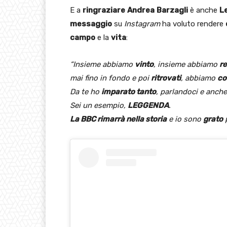
E a
ringraziare
Andrea
Barzagli
è anche
L
messaggio
su
Instagram
ha voluto rendere
campo
e la
vita
:
“Insieme abbiamo
vinto
, insieme abbiamo
re
mai fino in fondo e poi
ritrovati
, abbiamo
co
Da te ho
imparato tanto
, parlandoci e anch
Sei un esempio,
LEGGENDA
.
La BBC rimarrà nella storia
e io sono
grato
p