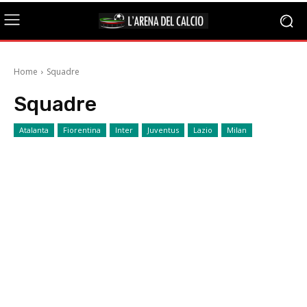
Home
Squadre
Squadre
Atalanta
Fiorentina
Inter
Juventus
Lazio
Milan