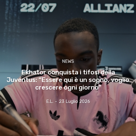
NEWS
Ekhator conquista i tifosi della
Juventus: “Essere qui è un sogno, voglio
crescere ogni giorno”
E.l.
-
23 Luglio 2026