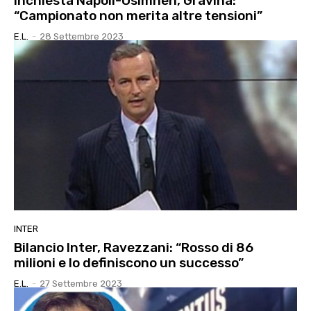
Inchiesta Napoli-Osimhen, Gravina:
“Campionato non merita altre tensioni”
E.l.
-
28 Settembre 2023
INTER
Bilancio Inter, Ravezzani: “Rosso di 86
milioni e lo definiscono un successo”
E.l.
-
27 Settembre 2023