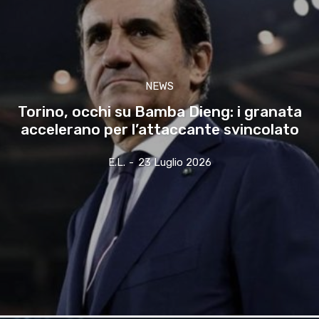
NEWS
Torino, occhi su Bamba Dieng: i granata
accelerano per l’attaccante svincolato
E.l.
-
23 Luglio 2026