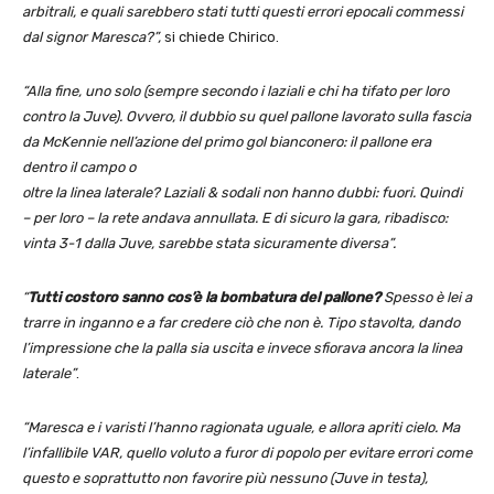
arbitrali, e quali sarebbero stati tutti questi errori epocali commessi
dal signor Maresca?”,
si chiede Chirico.
“Alla fine, uno solo (sempre secondo i laziali e chi ha tifato per loro
contro la Juve). Ovvero, il dubbio su quel pallone lavorato sulla fascia
da McKennie nell’azione del primo gol bianconero: il pallone era
dentro il campo o
oltre la linea laterale? Laziali & sodali non hanno dubbi: fuori. Quindi
– per loro – la rete andava annullata. E di sicuro la gara, ribadisco:
vinta 3-1 dalla Juve, sarebbe stata sicuramente diversa”.
“
Tutti costoro sanno cos’è la bombatura del pallone?
Spesso è lei a
trarre in inganno e a far credere ciò che non è. Tipo stavolta, dando
l’impressione che la palla sia uscita e invece sfiorava ancora la linea
laterale”
.
“Maresca e i varisti l’hanno ragionata uguale, e allora apriti cielo. Ma
l’infallibile VAR, quello voluto a furor di popolo per evitare errori come
questo e soprattutto non favorire più nessuno (Juve in testa),