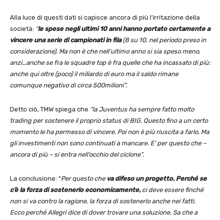
Alla luce di questi dati si capisce ancora di più l’irritazione della
società:
“
le spese negli ultimi 10 anni hanno portato certamente a
vincere una serie di campionati in fila
(8 su 10, nel periodo preso in
considerazione). Ma non è che nell’ultimo anno si sia speso meno,
anzi…anche se fra le squadre top è fra quelle che ha incassato di più:
anche qui oltre (poco) il miliardo di euro ma il saldo rimane
comunque negativo di circa 500milioni”.
Detto ciò, TMW spiega che
“la Juventus ha sempre fatto molto
trading per sostenere il proprio status di BIG. Questo fino a un certo
momento le ha permesso di vincere. Poi non è più riuscita a farlo. Ma
gli investimenti non sono continuati a mancare. E’ per questo che –
ancora di più – si entra nell’occhio del ciclone”.
La conclusione: “
Per questo che
va difeso un progetto. Perché se
c’è la forza di sostenerlo economicamente,
ci deve essere finché
non si va contro la ragione, la forza di sostenerlo anche nei fatti.
Ecco perché Allegri dice di dover trovare una soluzione. Sa che a