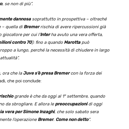
o
, se non di più”.
mente dannosa
soprattutto in prospettiva – oltreché
 – quella di
Bremer
rischia di avere ripercussioni già
 giocatore per cui l’
Inter
ha avuto una vera offerta,
ilioni contro 70
): fino a quando
Marotta
può
troppo a lungo, perché la necessità di chiudere in largo
ttualità”.
à, ora che la
Juve s’è presa Bremer
con la forza dei
adi, che poi conclude:
rischio
grande è che da oggi al 1° settembre, quando
o da sbrogliare. E allora le
preoccupazioni
di oggi
ia vera per Simone Inzaghi
, che solo sabato sera
amente l’operazione
Bremer
.
Come non detto
“.