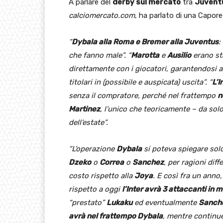
A parlare del
derby sul mercato
tra
Juvent
calciomercato.com
, ha parlato di una Capor
“
Dybala alla Roma e Bremer alla Juventus
:
che fanno male”. “
Marotta
e
Ausilio
erano sta
direttamente con i giocatori, garantendosi a
titolari in (possibile e auspicata) uscita”. “
L’I
senza il compratore, perché nel frattempo
n
Martinez
, l’unico che teoricamente – da sol
dell’estate”.
“L’operazione
Dybala
si poteva spiegare solo
Dzeko
o
Correa
o
Sanchez
, per ragioni diff
costo rispetto alla
Joya
. E così fra un anno
rispetto a oggi
l’Inter avrà 3 attaccanti in 
“prestato”
Lukaku
ed eventualmente
Sanch
avrà nel frattempo Dybala
, mentre continue