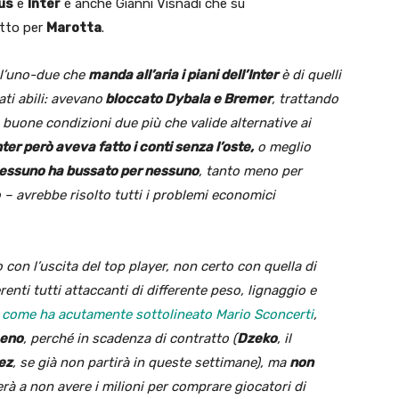
us
e
Inter
è anche Gianni Visnadi che su
etto per
Marotta
.
 l’uno-due che
manda all’aria i piani dell’Inter
è di quelli
ti abili: avevano
bloccato Dybala e Bremer
, trattando
 buone condizioni due più che valide alternative ai
nter però aveva fatto i conti senza l’oste,
o meglio
essuno ha bussato per nessuno
, tanto meno per
o – avrebbe risolto tutti i problemi economici
 con l’uscita del top player, non certo con quella di
erenti tutti attaccanti di differente peso, lignaggio e
,
come ha acutamente sottolineato Mario Sconcerti
,
meno
, perché in scadenza di contratto (
Dzeko
, il
ez
, se già non partirà in queste settimane), ma
non
rà a non avere i milioni per comprare giocatori di