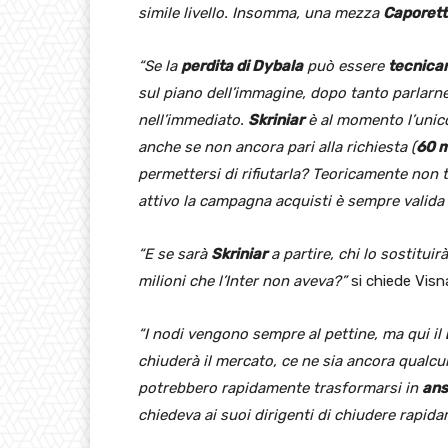
simile livello. Insomma, una mezza
Caporett
“Se la
perdita di Dybala
può essere
tecnica
sul piano dell’immagine, dopo tanto parlarne
nell’immediato.
Skriniar
è al momento l’unico
anche se non ancora pari alla richiesta (
60 m
permettersi di rifiutarla? Teoricamente non 
attivo la campagna acquisti è sempre valida a
“E se sarà
Skriniar
a partire, chi lo sostituir
milioni che l’Inter non aveva?”
si chiede Visn
“I nodi vengono sempre al pettine, ma qui il
chiuderà il mercato, ce ne sia ancora qualcun
potrebbero rapidamente trasformarsi in
ans
chiedeva ai suoi dirigenti di chiudere rapid