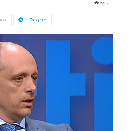
2307
App
Telegram