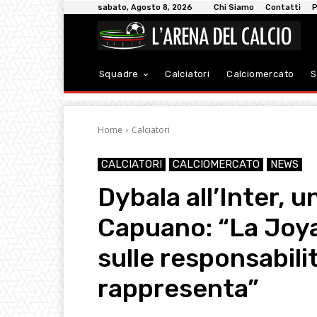
sabato, Agosto 8, 2026
Chi Siamo
Contatti
P
Squadre
Calciatori
Calciomercato
S
Home
Calciatori
CALCIATORI
CALCIOMERCATO
NEWS
Dybala all’Inter, u
Capuano: “La Joya
sulle responsabilit
rappresenta”