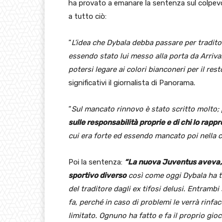
ha provato a emanare la sentenza sul colpevol
a tutto ciò:
“
L’idea che Dybala debba passare per traditor
essendo stato lui messo alla porta da Arriv
potersi legare ai colori bianconeri per il rest
significativi il giornalista di Panorama.
“
Sul mancato rinnovo è stato scritto molto
sulle responsabilità proprie e di chi lo rapp
cui era forte ed essendo mancato poi nella c
Poi la sentenza:
“La nuova Juventus aveva, in
sportivo diverso
così come oggi Dybala ha tut
del traditore dagli ex tifosi delusi. Entramb
fa, perché in caso di problemi le verrà rinfa
limitato. Ognuno ha fatto e fa il proprio gi