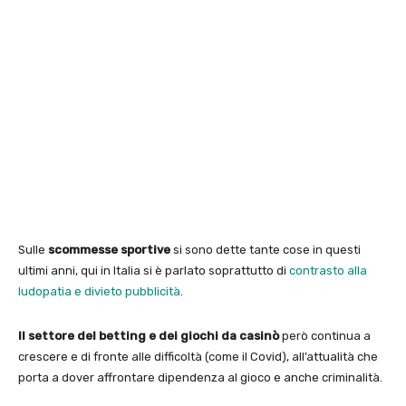
Sulle
scommesse sportive
si sono dette tante cose in questi
ultimi anni, qui in Italia si è parlato soprattutto di
contrasto alla
ludopatia e divieto pubblicità
.
Il settore del betting e dei giochi da casinò
però continua a
crescere e di fronte alle difficoltà (come il Covid), all’attualità che
porta a dover affrontare dipendenza al gioco e anche criminalità.