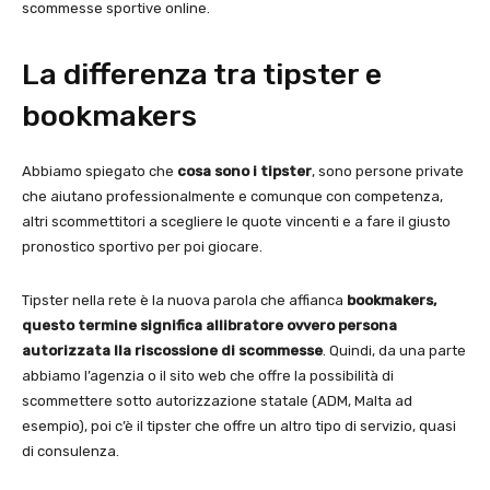
scommesse sportive online.
La differenza tra tipster e
bookmakers
Abbiamo spiegato che
cosa sono i tipster
, sono persone private
che aiutano professionalmente e comunque con competenza,
altri scommettitori a scegliere le quote vincenti e a fare il giusto
pronostico sportivo per poi giocare.
Tipster nella rete è la nuova parola che affianca
bookmakers,
questo termine significa allibratore ovvero persona
autorizzata lla riscossione di scommesse
. Quindi, da una parte
abbiamo l’agenzia o il sito web che offre la possibilità di
scommettere sotto autorizzazione statale (ADM, Malta ad
esempio), poi c’è il tipster che offre un altro tipo di servizio, quasi
di consulenza.