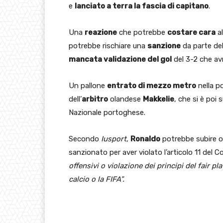
e
lanciato a terra la fascia di capitano
.
Una
reazione
che potrebbe
costare cara
al
potrebbe rischiare una
sanzione
da parte del
mancata validazione del gol
del 3-2 che av
Un pallone
entrato di mezzo metro
nella p
dell’
arbitro
olandese
Makkelie
, che si è po
Nazionale portoghese.
Secondo
Iusport
,
Ronaldo
potrebbe subire ol
sanzionato per aver violato l’articolo 11 del C
offensivi o violazione dei principi del fair pla
calcio o la FIFA”.