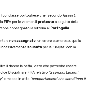
 fuoriclasse portoghese che, secondo
Iusport,
la FIFA per le veementi
proteste
a seguito della
rebbe consegnato la vittoria al
Portogallo
.
orta e
non assegnato
, un errore clamoroso, quello
i successivamente
scusato
per la
“svista”
con la
tre il danno la beffa, visto che potrebbe essere
odice Disciplinare FIFA relativo
“a comportamenti
y”
e messo in atto
“comportamenti che screditano il