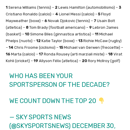
1
Serena Williams (tennis) –
2
Lewis Hamilton (automobilismo) –
3
Cristiano Ronaldo (calcio) –
4
Lionel Messi (calcio) –
5
Floyd
Mayweather (boxe) –
6
Novak Djokovic (tennis) –
7
Usain Bolt
(atletica) –
8
Tom Brady (football americano) –
9
Lebron James
(basket) –
10
Simone Biles (ginnastica artistica) –
11
Michael
Phelps (nuoto) –
12
Katie Taylor (boxe) –
13
Richie McCaw (rugby)
–
14
Chris Froome (ciclismo) –
15
Michael van Gerwen (freccette) –
16
Marta (calcio) –
17
Ronda Rousey (arti marziali miste) –
18
Virat
Kohli (cricket) –
19
Allyson Félix (atletica) –
20
Rory McIlroy (golf)
WHO HAS BEEN YOUR
SPORTSPERSON OF THE DECADE?
WE COUNT DOWN THE TOP 20
— SKY SPORTS NEWS
(@SKYSPORTSNEWS)
DECEMBER 30,