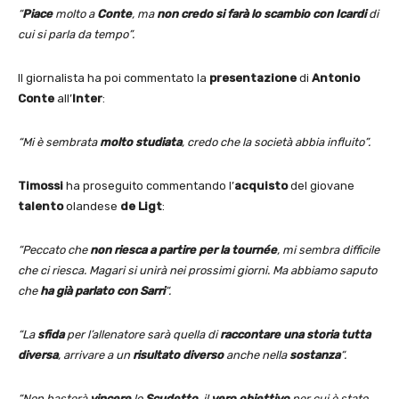
“
Piace
molto a
Conte
, ma
non credo si farà lo scambio con Icardi
di
cui si parla da tempo”.
Il giornalista ha poi commentato la
presentazione
di
Antonio
Conte
all’
Inter
:
“Mi è sembrata
molto studiata
, credo che la società abbia influito”.
Timossi
ha proseguito commentando l’
acquisto
del giovane
talento
olandese
de Ligt
:
“Peccato che
non riesca a partire per la tournée
, mi sembra difficile
che ci riesca. Magari si unirà nei prossimi giorni. Ma abbiamo saputo
che
ha già parlato con Sarri
“.
“La
sfida
per l’allenatore sarà quella di
raccontare una storia tutta
diversa
, arrivare a un
risultato
diverso
anche nella
sostanza
“.
“Non basterà
vincere
lo
Scudetto
, il
vero obiettivo
per cui è stato