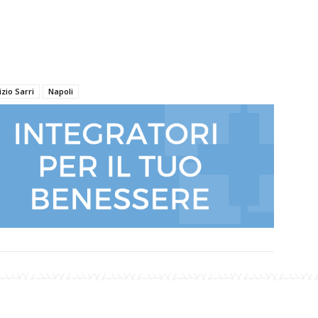
zio Sarri
Napoli