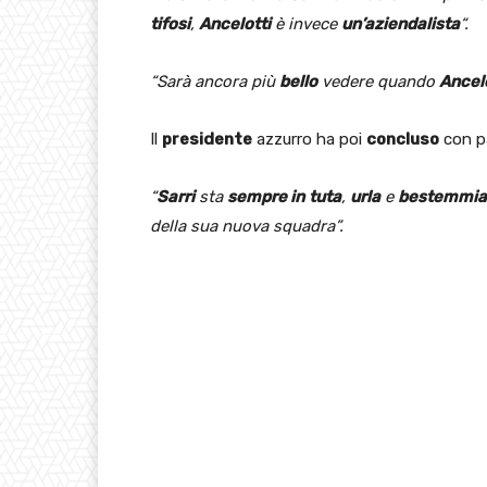
tifosi
,
Ancelotti
è invece
un’aziendalista
“.
“Sarà ancora più
bello
vedere quando
Ancelo
Il
presidente
azzurro ha poi
concluso
con p
“
Sarri
sta
sempre in
tuta
,
urla
e
bestemmia
della sua nuova squadra”.