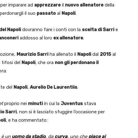
per imparare ad
apprezzare
il
nuovo allenatore
della
 perdonargli il suo
passato
al
Napoli
.
del Napoli
dovranno fare i conti con la
scelta di Sarri
e
ianconeri
addosso al loro
ex allenatore
.
ozione,
Maurizio Sarri
ha allenato il
Napoli
dal
2015
al
 tifosi del
Napoli
, che ora
non gli perdonano il
ora
.
nte del
Napoli
,
Aurelio De Laurentiis
.
et
proprio nei
minuti
in cui la
Juventus
stava
io Sarri
, non si è lasciato sfuggire l’occasione per
oli
, e ha commentato:
o è un
uomo da stadio
, da
curva
, uno che
piace ai