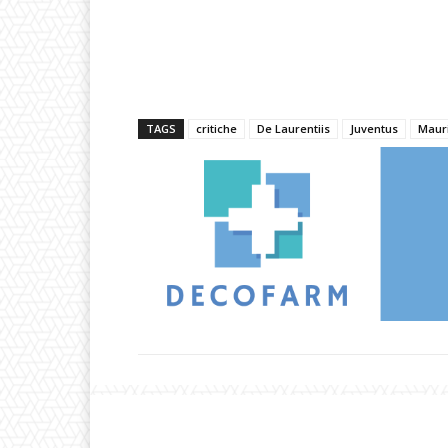
TAGS
critiche
De Laurentiis
Juventus
Mauri