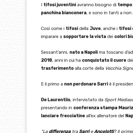
I
tifosi juventini
avranno bisogno di
tempo
panchina bianconera
, e sono in tanti a non
Così come i
tifosi
della
Juve
, anche i
tifosi 
imparare a
sopportare
la vista
dei
colori b
Sessant’anni,
nato a Napoli
ma toscano d’ad
2018
, anni in cui ha
conquistato il cuore
dei
trasferimento
alla corte della
Vecchia Sign
E il primo a
non perdonare Sarri
è il preside
De Laurentiis
, intervistato da
Sport Medias
presentando in
conferenza stampa
Mauriz
lanciare frecciatine
all’ex allenatore del
Nap
“La
differenza
tra
Sarri
e
Ancelotti
? Il prim