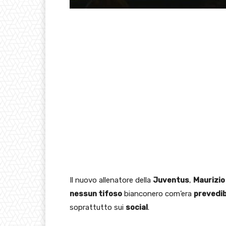
Il nuovo allenatore della
Juventus
,
Maurizio
nessun tifoso
bianconero com’era
prevedib
soprattutto sui
social
.