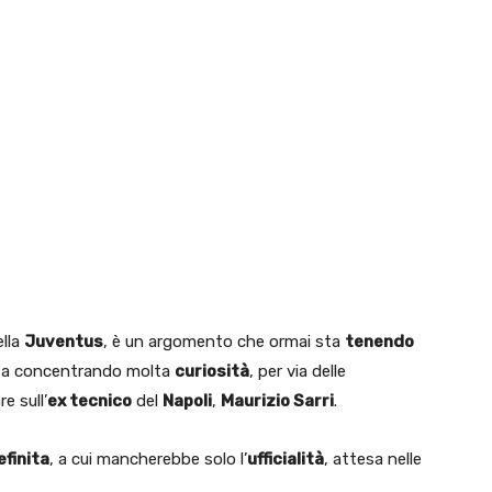
lla
Juventus
, è un argomento che ormai sta
tenendo
 sta concentrando molta
curiosità
, per via delle
e sull’
ex tecnico
del
Napoli
,
Maurizio Sarri
.
efinita
, a cui mancherebbe solo l’
ufficialità
, attesa nelle