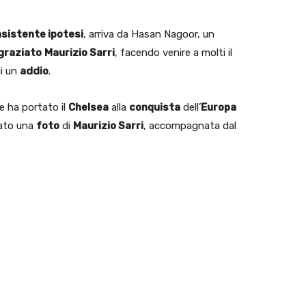
nsistente ipotesi
, arriva da Hasan Nagoor, un
graziato
Maurizio Sarri
, facendo venire a molti il
di un
addio
.
e ha portato il
Chelsea
alla
conquista
dell’
Europa
cato una
foto
di
Maurizio Sarri
, accompagnata dal