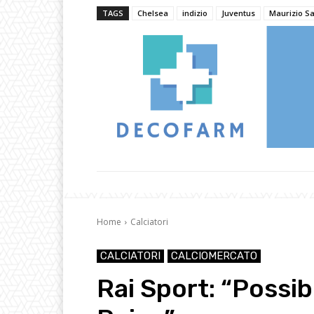
TAGS
Chelsea
indizio
Juventus
Maurizio Sa