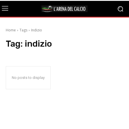
Home
Tags
Indizio
Tag:
indizio
No posts to display