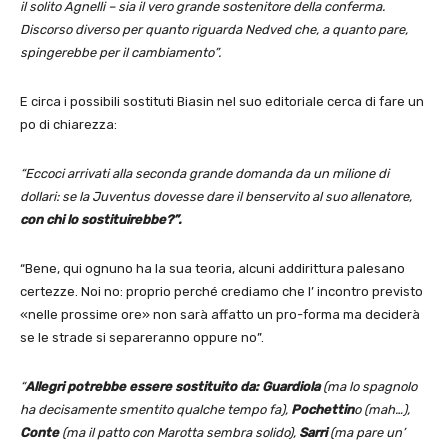
il solito Agnelli – sia il vero grande sostenitore della conferma.
Discorso diverso per quanto riguarda Nedved che, a quanto pare,
spingerebbe per il cambiamento”.
E circa i possibili sostituti Biasin nel suo editoriale cerca di fare un
po di chiarezza:
“Eccoci arrivati alla seconda grande domanda da un milione di
dollari: se la Juventus dovesse dare il benservito al suo allenatore,
con chi lo sostituirebbe?”.
“Bene, qui ognuno ha la sua teoria, alcuni addirittura palesano
certezze. Noi no: proprio perché crediamo che l’ incontro previsto
«nelle prossime ore» non sarà affatto un pro-forma ma deciderà
se le strade si separeranno oppure no”.
“
Allegri potrebbe essere sostituito da:
Guardiola
(ma lo spagnolo
ha decisamente smentito qualche tempo fa),
Pochettin
o (mah…),
Conte
(ma il patto con Marotta sembra solido),
Sarri
(ma pare un’