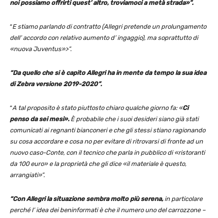
noi possiamo offrirti quest’ altro, troviamoci a metà strada»”.
“
E stiamo parlando di contratto (Allegri pretende un prolungamento
dell’ accordo con relativo aumento d’ ingaggio), ma soprattutto di
«nuova Juventus»>”.
“Da quello che si è capito Allegri ha in mente da tempo la sua idea
di Zebra versione 2019-2020”.
“
A tal proposito è stato piuttosto chiaro qualche giorno fa: «
Ci
penso da sei mesi».
È probabile che i suoi desideri siano già stati
comunicati ai regnanti bianconeri e che gli stessi stiano ragionando
su cosa accordare e cosa no per evitare di ritrovarsi di fronte ad un
nuovo caso-Conte, con il tecnico che parla in pubblico di «ristoranti
da 100 euro» e la proprietà che gli dice «il materiale è questo,
arrangiati»”.
“Con Allegri la situazione sembra molto più serena,
in particolare
perché l’ idea dei beninformati è che il numero uno del carrozzone –