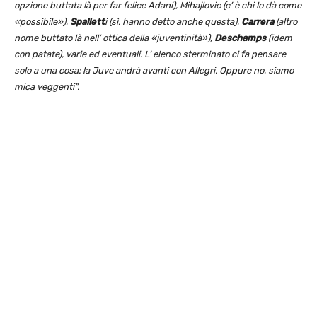
opzione buttata là per far felice Adani), Mihajlovic (c’ è chi lo dà come
«possibile»),
Spallett
i (sì, hanno detto anche questa),
Carrera
(altro
nome buttato là nell’ ottica della «juventinità»),
Deschamps
(idem
con patate), varie ed eventuali. L’ elenco sterminato ci fa pensare
solo a una cosa: la Juve andrà avanti con Allegri. Oppure no, siamo
mica veggenti”.