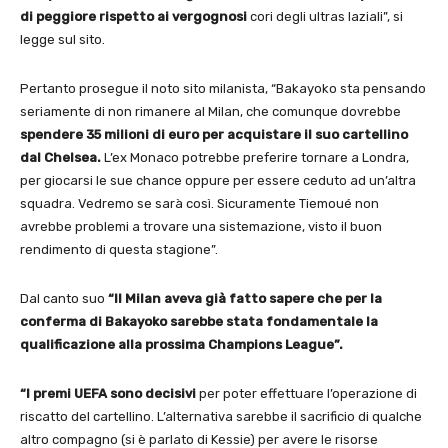
di peggiore rispetto ai vergognosi
cori degli ultras laziali”, si
legge sul sito.
Pertanto prosegue il noto sito milanista, “Bakayoko sta pensando
seriamente di non rimanere al Milan, che comunque dovrebbe
spendere 35 milioni di euro per acquistare il suo cartellino
dal Chelsea.
L’ex Monaco potrebbe preferire tornare a Londra,
per giocarsi le sue chance oppure per essere ceduto ad un’altra
squadra. Vedremo se sarà così. Sicuramente Tiemoué non
avrebbe problemi a trovare una sistemazione, visto il buon
rendimento di questa stagione”.
Dal canto suo
“Il Milan aveva già fatto sapere che per la
conferma di Bakayoko sarebbe stata fondamentale la
qualificazione alla prossima Champions League”.
“I premi UEFA sono decisivi
per poter effettuare l’operazione di
riscatto del cartellino. L’alternativa sarebbe il sacrificio di qualche
altro compagno (si è parlato di Kessie) per avere le risorse