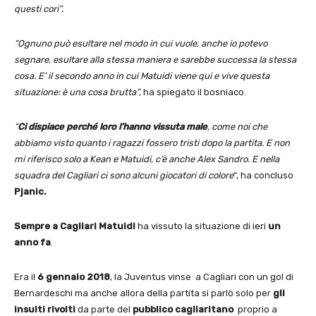
questi cori”.
“Ognuno può esultare nel modo in cui vuole, anche io potevo
segnare, esultare alla stessa maniera e sarebbe successa la stessa
cosa. E’ il secondo anno in cui Matuidi viene qui e vive questa
situazione: è una cosa brutta”,
ha spiegato il bosniaco.
“
Ci dispiace perché loro l’hanno vissuta male
, come noi che
abbiamo visto quanto i ragazzi fossero tristi dopo la partita. E non
mi riferisco solo a Kean e Matuidi, c’è anche Alex Sandro. E nella
squadra del Cagliari ci sono alcuni giocatori di colore
“, ha concluso
Pjanic.
Sempre a Cagliari
Matuidi
ha vissuto la situazione di ieri
un
anno fa
.
Era il
6 gennaio 2018
, la Juventus vinse a Cagliari con un gol di
Bernardeschi ma anche allora della partita si parlò solo per
gli
insulti rivolti
da parte del
pubblico cagliaritano
proprio a