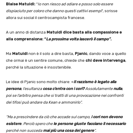
Blaise Matuidi:
“
Io non riesco ad odiare e posso solo essere
dispiaciuto per coloro che danno questi cattivi esempi
“, scrisse
allora sui social il centrocampista francese.
A un anno di distanza
Matuidi dice basta alla compassione e
alla comprensione: “
La prossima volta lascerò il campo”
.
Ma
Matuidi
non è il solo a dire basta,
Pjanic
, dando voce a quello
che ormai è un sentire comune, chiede che
chi deve intervenga
,
perché la situazione è insostenibile.
Le idee di Pjanic sono molto chiare: «
Il razzismo è legato alla
persona
, l’esultanza
cosa c’entra con i cori?
Assolutamente
nulla
,
poi se l’arbitro pensa che si tratti di una provocazione nei confronti
dei tifosi può andare da Kean e ammonirlo”.
“Ma a prescindere da ciò che accade sul campo,
i cori non devono
esistere
. Perciò spero che
le persone giuste facciano il necessario
perché non succeda
mai più una cosa del genere
“.