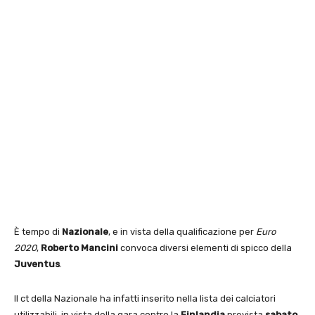
È tempo di
Nazionale
, e in vista della qualificazione per
Euro
2020
,
Roberto Mancini
convoca diversi elementi di spicco della
Juventus
.
Il ct della Nazionale ha infatti inserito nella lista dei calciatori
utilizzabili, in vista della gara contro la
Finlandia
prevista
sabato