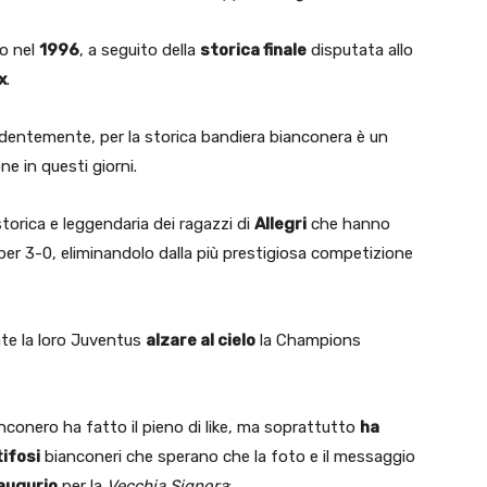
o nel
1996
, a seguito della
storica finale
disputata allo
x
.
dentemente, per la storica bandiera bianconera è un
ne in questi giorni.
torica e leggendaria dei ragazzi di
Allegri
che hanno
er 3-0, eliminandolo dalla più prestigiosa competizione
te la loro Juventus
alzare al cielo
la Champions
anconero ha fatto il pieno di like, ma soprattutto
ha
ifosi
bianconeri che sperano che la foto e il messaggio
augurio
per la
Vecchia Signora
: