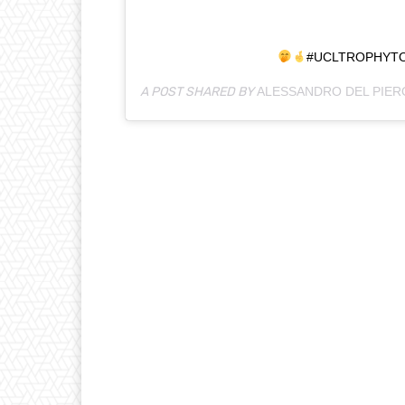
#UCLTROPHYTO
A POST SHARED BY
ALESSANDRO DEL PIER