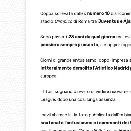
Coppa sollevata dall’ex
numero 10
bianconer
stadio
Olimpico
di Roma tra
Juventus e Aja
Sono passati
23 anni da quel giorno
ma, evi
pensiero sempre presente
, a maggior ragio
Giorni di grande entusiasmo, dopo l’impresa s
letteralmente demolito l’Atletico Madrid
p
europea.
I tifosi sognano davvero di vedere nuovamen
League, dopo una così lunga assenza.
Inevitabilmente, la foto pubblicata dall’ex bi
scatenato l’entusiasmo e i commenti dei t
che l’accompagna:
“Imperdibile”
, sia di
buon 