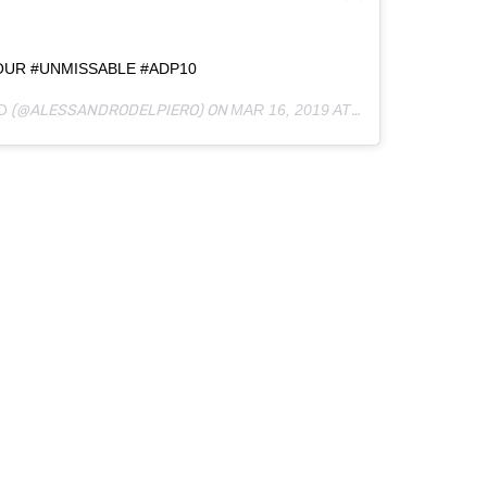
UR #UNMISSABLE #ADP10
O
(@ALESSANDRODELPIERO) ON
MAR 16, 2019 AT 2:08AM PDT