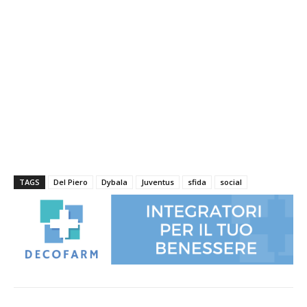
TAGS
Del Piero
Dybala
Juventus
sfida
social