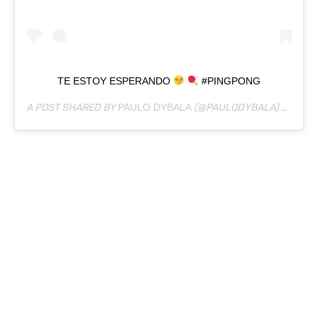
TE ESTOY ESPERANDO
#PINGPONG
A POST SHARED BY
PAULO DYBALA
(@PAULODYBALA) ON
FEB 