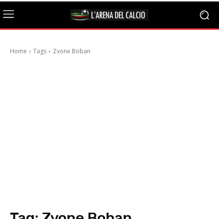
Home
Tags
Zvone Boban
Tag:
Zvone Boban