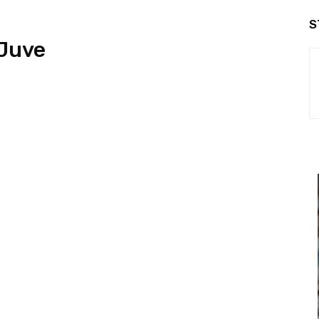
S
 Juve