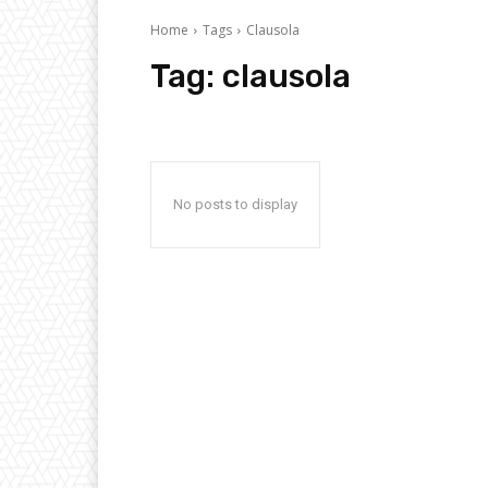
Home
Tags
Clausola
Tag:
clausola
No posts to display