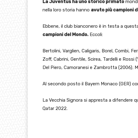
La Juventus ha uno storico primato
mondia
nella loro storia hanno
avuto più campioni 
Ebbene, il club bianconero è in testa a quest
campioni del Mondo.
Eccoli:
Bertolini, Varglien, Caligaris, Borel, Combi, Fe
Zoff, Cabrini, Gentile, Scirea, Tardelli e Ros
Del Piero, Camoranesi e Zambrotta (2006); Ma
Al secondo posto il Bayern Monaco (GER) con 2
La Vecchia Signora si appresta a difendere q
Qatar 2022.