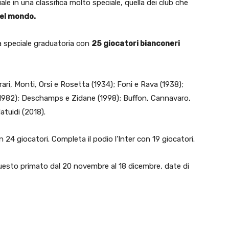
le in una classifica molto speciale, quella dei club che
del mondo.
a speciale graduatoria con
25 giocatori bianconeri
rrari, Monti, Orsi e Rosetta (1934); Foni e Rava (1938);
si (1982); Deschamps e Zidane (1998); Buffon, Cannavaro,
tuidi (2018).
4 giocatori. Completa il podio l’Inter con 19 giocatori.
uesto primato dal 20 novembre al 18 dicembre, date di