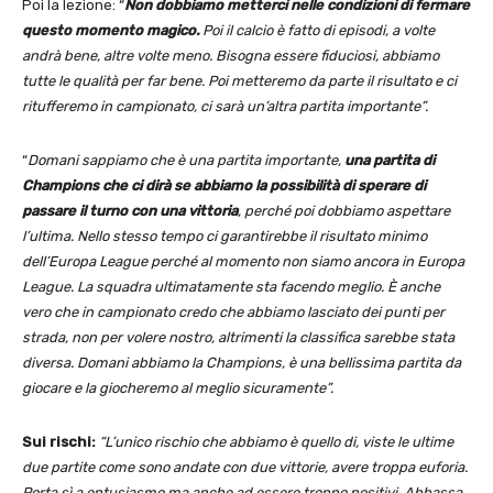
Poi la lezione: “
Non dobbiamo metterci nelle condizioni di fermare
questo momento magico.
Poi il calcio è fatto di episodi, a volte
andrà bene, altre volte meno. Bisogna essere fiduciosi, abbiamo
tutte le qualità per far bene. Poi metteremo da parte il risultato e ci
ritufferemo in campionato, ci sarà un’altra partita importante”.
“
Domani sappiamo che è una partita importante,
una partita di
Champions che ci dirà se abbiamo la possibilità di sperare di
passare il turno con una vittoria
, perché poi dobbiamo aspettare
l’ultima. Nello stesso tempo ci garantirebbe il risultato minimo
dell’Europa League perché al momento non siamo ancora in Europa
League. La squadra ultimatamente sta facendo meglio. È anche
vero che in campionato credo che abbiamo lasciato dei punti per
strada, non per volere nostro, altrimenti la classifica sarebbe stata
diversa. Domani abbiamo la Champions, è una bellissima partita da
giocare e la giocheremo al meglio sicuramente”.
Sui rischi:
“L’unico rischio che abbiamo è quello di, viste le ultime
due partite come sono andate con due vittorie, avere troppa euforia.
Porta sì a entusiasmo ma anche ad essere troppo positivi. Abbassa