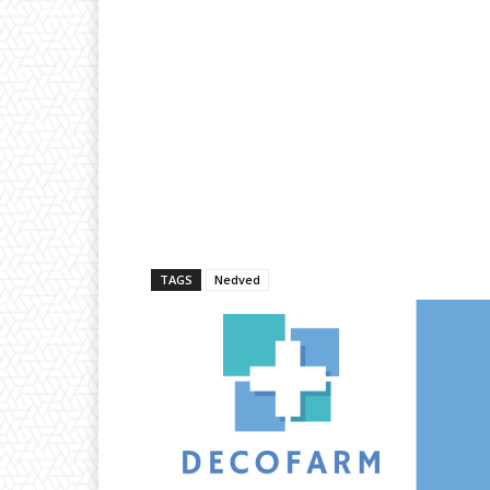
TAGS
Nedved