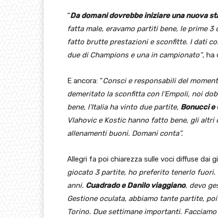
“
Da domani dovrebbe iniziare una nuova st
fatta male, eravamo partiti bene, le prime 
fatto brutte prestazioni e sconfitte. I dati c
due di Champions e una in campionato”
, ha 
E ancora: “
Consci e responsabili del moment
demeritato la sconfitta con l’Empoli, noi dob
bene, l’Italia ha vinto due partite,
Bonucci e G
Vlahovic e Kostic hanno fatto bene, gli alt
allenamenti buoni. Domani conta”.
Allegri fa poi chiarezza sulle voci diffuse dai
giocato 3 partite, ho preferito tenerlo fuor
anni.
Cuadrado e Danilo viaggiano
, devo ge
Gestione oculata, abbiamo tante partite, poi
Torino. Due settimane importanti. Facciamo u