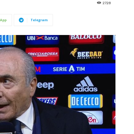
2728
App
Telegram