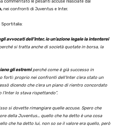
a commentato le pesanti accuse rilasciate dal
,
nei confronti di Juventus e Inter.
 Sportitalia:
li avvocati dell’Inter, io un’azione legale la intenterei
erché si tratta anche di società quotate in borsa, la
iano gli estremi
perché come è già successo in
orti: proprio nei confronti dell’Inter c’era stato un
essò dicendo che c’era un piano di rientro concordato
 l’Inter lo stava rispettando”.
so si dovette rimangiare quelle accuse. Spero che
lore della Juventus… quello che ha detto è una cosa
llo che ha detto lui, non so se il valore era quello, però