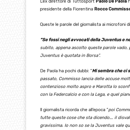
L’ex direttore di Tuttosport
Paolo De Paola
h
presidente della Fiorentina
Rocco Commisso
Queste le parole del giornalista ai microfoni di
“Se fossi negli avvocati della Juventus e neg
subito, appena ascolto queste parole vado, p
Juventus è quotata in Borsa”.
De Paola ha pochi dubbi: “
Mi sembra che ci s
passato, Commisso lancia delle accuse molto f
contenzioso molto aspro e Marotta lo sconf
con la Federcalcio e con la Lega, e quel piano
Il giornalista ricorda che all’epoca “
poi Commis
tutte queste cose che sta dicendo…. il disva
gravissima. Io non so se la Juventus vale que