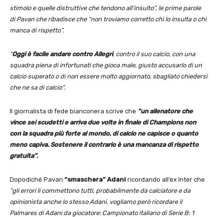
stimolo e quelle distruttive che tendono all’insulto”, le prime parole
di Pavan che ribadisce che “non troviamo corretto chi lo insulta o chi
manca di rispetto”.
“
Oggi è facile andare contro Allegri
, contro il suo calcio, con una
squadra piena di infortunati che gioca male, giusto accusarlo di un
calcio superato o di non essere molto aggiornato, sbagliato chiedersi
che ne sa di calcio”.
Il giornalista di fede bianconera scrive che
“un allenatore che
vince sei scudetti e arriva due volte in finale di Champions non
con la squadra più forte al mondo, di calcio ne capisce o quanto
meno capiva. Sostenere il contrario è una mancanza di rispetto
gratuita”.
Dopodiché Pavan
“smaschera” Adani
ricordando all’ex Inter che
“gli errori li commettono tutti, probabilmente da calciatore e da
opinionista anche lo stesso Adani. vogliamo però ricordare il
Palmares di Adani da giocatore: Campionato italiano di Serie B: 1