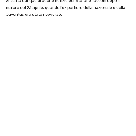
Si tratta dunque di buone notizie per Stefano Tacconi dopo il
malore del 23 aprile, quando l’ex portiere della nazionale e della
Juventus era stato ricoverato.