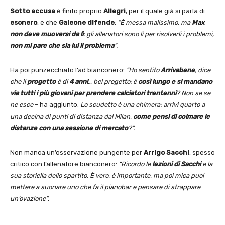
Sotto accusa
è finito proprio
Allegri
, per il quale già si parla di
esonero
, e che
Galeone difende
:
“È messa malissimo, ma
Max
non deve muoversi da lì
: gli allenatori sono lì per risolverli i problemi,
non mi pare che sia lui il problema
“.
Ha poi punzecchiato l’ad bianconero:
“Ho sentito
Arrivabene
, dice
che il
progetto
è di
4 anni
… bel progetto: è
così lungo e si mandano
via tutti i più giovani per prendere calciatori trentenni
? Non se se
ne esce
– ha aggiunto.
Lo scudetto è una chimera: arrivi quarto a
una decina di punti di distanza dal Milan,
come pensi di colmare le
distanze con una sessione di mercato
?”.
Non manca un’osservazione pungente per
Arrigo Sacchi
, spesso
critico con l’allenatore bianconero:
“Ricordo le
lezioni di Sacchi
e la
sua storiella dello spartito. È vero, è importante, ma poi mica puoi
mettere a suonare uno che fa il pianobar e pensare di strappare
un’ovazione”.