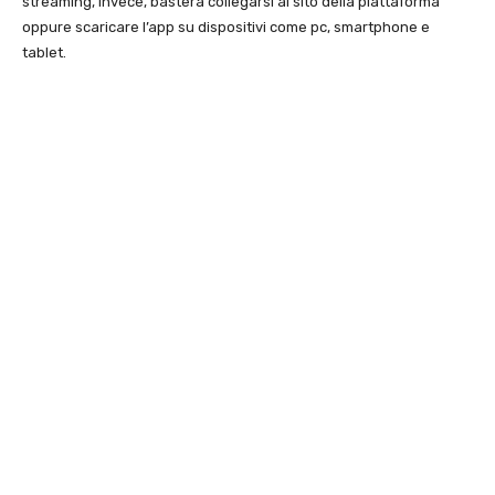
streaming, invece, basterà collegarsi al sito della piattaforma
oppure scaricare l’app su dispositivi come pc, smartphone e
tablet.