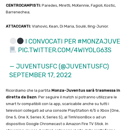
CENTROCAMPISTI:
Paredes, Miretti, McKennie, Fagioli, Kostic,
Barrenechea;
ATTACCANTI:
Vlahovic, Kean, Di Maria, Soulé, Iling-Junior.
I CONVOCATI PER
#MONZAJUVE
PIC.TWITTER.COM/4WIYOLG63S
— JUVENTUSFC (@JUVENTUSFC)
SEPTEMBER 17, 2022
Ricordiamo che la partita
Monza-Juventus sarà trasmessa in
diretta da Dazn
. Per seguire il match si potranno utilizzare le
smart tv compatibili con la app, scaricabile anche su tutti i
televisori collegati ad una console PlayStation 4/5 o Xbox (One,
One S, One X, Series X, Series S), al TimVisionBox o ad un
dispositivo Google Chromecast o Amazon Fire TV Stick. In