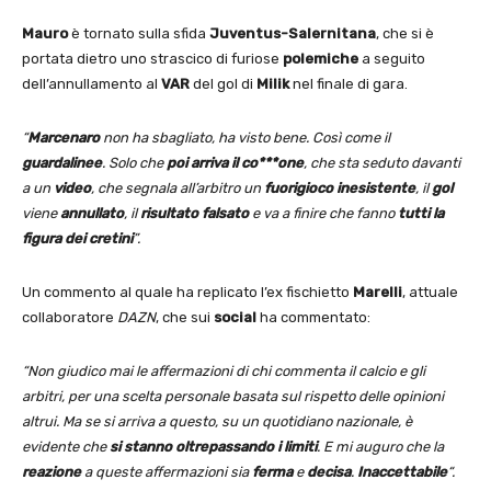
Mauro
è tornato sulla sfida
Juventus-Salernitana
, che si è
portata dietro uno strascico di furiose
polemiche
a seguito
dell’annullamento al
VAR
del gol di
Milik
nel finale di gara.
“
Marcenaro
non ha sbagliato, ha visto bene. Così come il
guardalinee
. Solo che
poi arriva il co***one
, che sta seduto davanti
a un
video
, che segnala all’arbitro un
fuorigioco inesistente
, il
gol
viene
annullato
, il
risultato falsato
e va a finire che fanno
tutti la
figura dei cretini
”.
Un commento al quale ha replicato l’ex fischietto
Marelli
, attuale
collaboratore
DAZN
, che sui
social
ha commentato:
“Non giudico mai le affermazioni di chi commenta il calcio e gli
arbitri, per una scelta personale basata sul rispetto delle opinioni
altrui. Ma se si arriva a questo, su un quotidiano nazionale, è
evidente che
si stanno oltrepassando i limiti
. E mi auguro che la
reazione
a queste affermazioni sia
ferma
e
decisa
.
Inaccettabile
“.