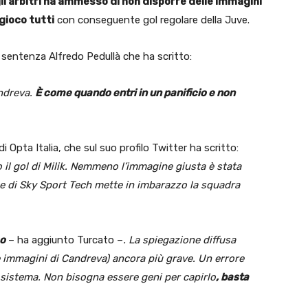
li arbitri ha ammesso di non disporre delle immagini
gioco tutti
con conseguente gol regolare della Juve.
a sentenza Alfredo Pedullà che ha scritto:
andreva.
È come quando entri in un panificio e non
i Opta Italia, che sul suo profilo Twitter ha scritto:
il gol di Milik. Nemmeno l’immagine giusta è stata
ne di Sky Sport Tech mette in imbarazzo la squadra
mo
– ha aggiunto Turcato –
. La spiegazione diffusa
e immagini di Candreva) ancora più grave. Un errore
l sistema. Non bisogna essere geni per capirlo
, basta