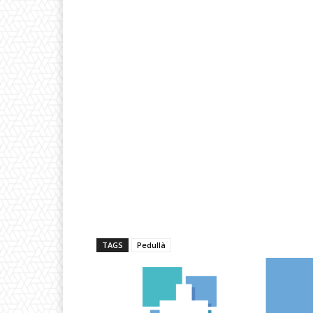
TAGS
Pedullà