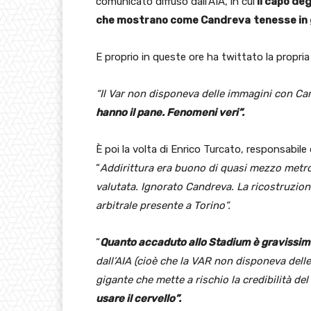
comunicato diffuso dall’AIA, in cui
il capo deg
che mostrano come Candreva
tenesse in 
E proprio in queste ore ha twittato la propri
“Il Var non disponeva delle immagini con C
hanno il pane. Fenomeni veri”.
È poi la volta di Enrico Turcato, responsabile d
“
Addirittura era buono di quasi mezzo metro 
valutata. Ignorato Candreva. La ricostruzio
arbitrale presente a Torino”.
“
Quanto accaduto allo Stadium è gravissi
dall’AIA (cioè che la VAR non disponeva dell
gigante che mette a rischio la credibilità de
usare il cervello”.