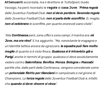
Attenuanti
accordate, ma il direttore di
TuttoSport
, Guido
Vaciago, ha però ricordato le
regole
di
casa Juve
:
“
Prima regola
dello Juventus Football Club:
non si deve perdere
.
Seconda regola
dello Juventus Football Club:
non si parla delle sconfitte
. O, meglio,
non si celebrano
le sconfitte, per quanto onorevoli siano state”.
“Alla
Continassa
però, zona uffici e zona campi, il mantra era:
ok
Juve, ma ora vinci
“.
E ha aggiunto:
“Ma, nonostante le magagne e
un’identità tattica ancora da sgrezzare,
la squadra può fare molto
meglio
di quanto si è visto finora.
Qualcosa si è intravisto già a
Parigi
, anche in termini di gruppo, qualcosa si deve assolutamente
vedere contro
Salernitana
,
Benfica
,
Monza
,
Bologna
e
Maccabi
:
partite che, dalle parti della Continassa, vengono considerate come
un
potenziale filotto per rilanciarsi
in campionato e nel girone di
Champions. La
terza regola
dello Juventus Football Club è, infatti,
che
quando si deve vincere si vince
“.